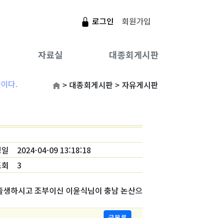
로그인
회원가입
자료실
대종회게시판
연안이씨 뿌리
제사절차 기준
성씨의 유래
대종회보
공지사항
인사말
문헌
다.
> 대종회게시판 > 자유게시판
연리 방송&신문기사
지방/축문작성기준
씨족 문중 가문
대종회소식
조직도
역대회장/임원
관련사이트
자유게시판
문중인물
사진자료실
종친/계파
항렬자
연혁
성일
2024-04-09 13:18:18
조회
3
제향 행사일
종친사진첩
연락처
 출생하시고 조부이신 이윤식님이 충남 논산으
오시는길
글목록