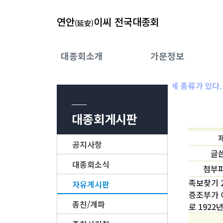
연안
이씨 전국대종회
(延安)
대종회소개
가문정보
베품에는 세 종류가 있다. 
대종회게시판
공지사항
글
대종회소식
첨부
족보찾기 
자유게시판
증조부가 
종친/계파
로 192