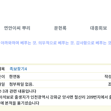
연안이씨 뿌리
문헌록
대종회보
아까와하며 베푸는 것. 의무적으로 베푸는 것. 감사함으로 베푸는 것이
제목
족보찾기4
쓴이
한연동
작
파일
첨부파일 없음.
2-3과 관련 내용입니다
이석보로 출생지가 인천광역시 강화군 양사면 철산리 209번지에서
2년에 본적을 옮기셨습니다