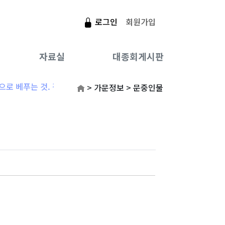
로그인
회원가입
자료실
대종회게시판
연안이씨 뿌리
제사절차 기준
성씨의 유래
대종회보
공지사항
인사말
문헌
는 것. 감사함으로 베푸는 것이다.
> 가문정보 > 문중인물
연리 방송&신문기사
지방/축문작성기준
씨족 문중 가문
대종회소식
조직도
역대회장/임원
관련사이트
자유게시판
문중인물
사진자료실
종친/계파
항렬자
연혁
제향 행사일
종친사진첩
연락처
오시는길