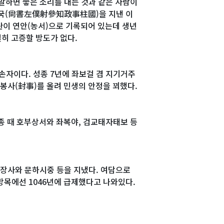
 말하면 좋은 소리를 내는 것과 같은 사람이
 주국(尙書左僕射參知政事柱國)을 지낸 이
관이 연안(농서)으로 기록되어 있는데 생년
실히 고증할 방도가 없다.
손자이다. 성종 7년에 좌보걸 겸 지기거주
 봉사(封事)를 올려 민생의 안정을 꾀했다.
현종 때 호부상서와 좌복야, 검교태자태보 등
평장사와 문하시중 등을 지냈다. 여담으로
방목에선 1046년에 급제했다고 나와있다.