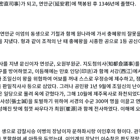
密直司事)가 되고, 연안군(延安君)에 책봉된 후 1346년에 졸했다.
雲. 연안군 이엄의 동생으로 기철과 함께 원나라에 가서 충혜왕의 잘
을 지냈다. 형과 같이 조적의 난 때 충혜왕을 시종한 공으로 1등 공신
사를 지낸 문신이자 연성군, 오원부원군. 지도첨의사(知都僉議事)를
구를 방어하였고, 이듬해에는 만호 인당(印瑭)과 함께 서강(西江)에서
 조일신이 왕을 위협하여 어보를 꺼내 스스로 우정승에 제수하고, 
 판밀직사사 등으로 삼았다. 그러나 공민왕 1년 9월에 조일신의 난
은 일당으로 몰려 옥에 갇혔다가, 그해 10월에 제주목사로 좌천되었다
장사성(張士誠)을 토벌하기 위하여 서경의 수군 300여 명을 이끌고 
성해진 탓에 힘껏 싸우다가 최원(崔源)과 함께 전사하였다. 이해에
9년 생으로 감찰시승 이병의 장남이자 문하좌시랑 이인후의 형이다. 
 포함하여 세 아들을 두었는데, 이인계의 장남인 이수창은 판도정