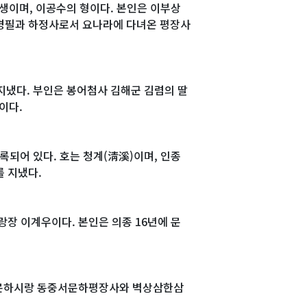
동생이며, 이공수의 형이다. 본인은 이부상
이경필과 하정사로서 요나라에 다녀온 평장사
지냈다. 부인은 봉어첨사 김해군 김렴의 딸
이다.
되어 있다. 호는 청계(淸溪)이며, 인종
 지냈다.
랑장 이계우이다. 본인은 의종 16년에 문
때 문하시랑 동중서문하평장사와 벽상삼한삼