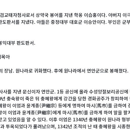
 검교태자첨사로서 상약국 봉어를 지낸 학옹 이습홍이다. 아버지 이
판도판서를 지냈다. 아들은 중정대부 대호군 이승안이다. 부인은 군부
 봉익대부 판도판서.
첩목아
의 장남. 원나라로 귀화했다. 후에 원나라에서 연안군으로 봉해졌다.
사사를 지낸 문신이자 연안군. 1등 공신에 올라 수성양절보리공신에
339년 충숙왕이 죽은 뒤 충혜왕에게 강간을 당한 경화공주가 창피하여
혜왕이 이엄과 윤계종(尹繼宗) 등에게 명하여 마시(馬市)를 금하여 
왕이 이엄과 윤계종(尹繼宗)에게 마시(馬市)를 금하게 하여 말을 팔
받고 있었음을 알 수 있다. 이후 이엄은 1340년 충혜왕이 원나라 형
등과 투옥되었다가 풀려났으며, 1342년 조적의 난 때 충혜왕을 시종한