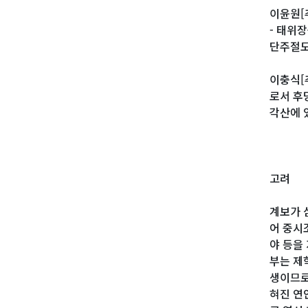
이윤원[
- 태위
단주절도
이충식[
로서 후
각산에 
고려
계보가 
어 중시
야 등을
부는 제
생이므로
혀진 연