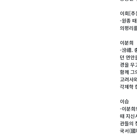
이회[추
-원종 
의평리를
이분희
-汾禧.
던 연안
경을 무
함께 그
고려사와
각제학 
이습
-이분희
때 지신
관들의 
국서(國