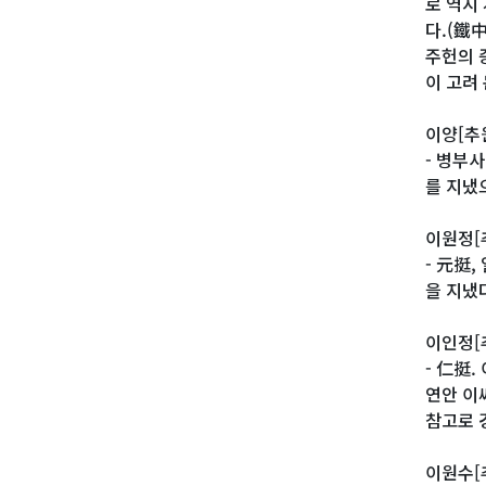
로 역시
다.(鐵
주헌의 
이 고려
이양[추
- 병부
를 지냈
이원정[
- 元挺
을 지냈
이인정[
- 仁挺
연안 이
참고로 
이원수[