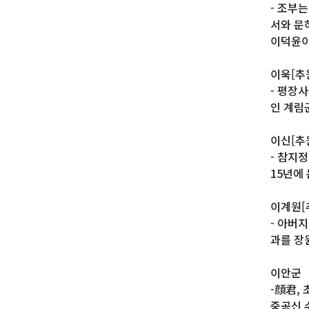
- 조부
서와 문
이덕윤이
이욱[추
- 평장
인 계림
이신[추
- 참지
15년에
이계원[
- 아버
과를 장
이안군
-顔君,
중공신 