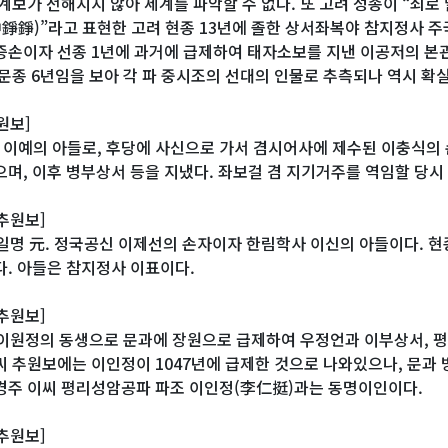
 계보가 전해지지 않아 세계를 파악할 수 없다. 또 고려 성종이 “쇠로
中錚錚)”라고 표현한 고려 현종 13년에 졸한 상서좌복야 참지정사
증손이자 선종 1년에 과거에 급제하여 태자소보를 지낸 이공저의 본
 문종 6년임을 보아 각 파 중시조의 선대의 인물로 추측되나 역시 확
원보]
사 이예의 아들로, 후당에 사신으로 가서 겸시어사에 제수된 이충식의 
으며, 이후 병부상서 등을 지냈다. 좌보걸 겸 지기거주를 역임할 당시
추원보]
, 일명 元. 정국공신 이제선의 손자이자 한림학사 이신의 아들이다. 
다. 아들은 참지정사 이표이다.
추원보]
. 이원정의 동생으로 문과에 장원으로 급제하여 우정언과 이부상서, 
씨 추원보에는 이인정이 1047년에 급제한 것으로 나와있으나, 문과 
경주 이씨 평리성암공파 파조 이인정(李仁挺)과는 동명이인이다.
추원보]