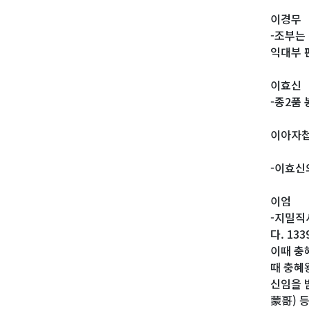
이경무
-조부는
익대부 
이효신
-종2품
이아자
-이효신
이엄
-지밀직
다. 1
이때 충
때 충혜
신임을 
蒙哥) 