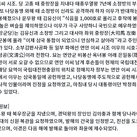
 이씨 시조. 당 고종 때 중랑장을 지내다 태종무열왕 7년에 소정방의
 또 나당동맹 와해 때 소정방이 신라도 공격하려 하자 이무가 반대하는
봉해졌으나 문무왕 때 김유신이 "식읍을 1,000호로 올리고 후작에
 높은 벼슬을 제의하였으나 이무가 극구 사양하니 국빈으로 예우하였
장군당)는 김유신과 소정방 그리고 대사마 좌위 중랑장(大司馬 左衛 
군봉에 올라 “이제 삼국 통합이 되었으니 안심하고 살아라’’라고 주민
가 있다. 소부감판사공파 등 일부 파에선 연안 이씨 시조 이무의 시호
청공(文淸公)이라 전한다. 묘는 연안군 비봉산 옥녀봉 아래 은일동(
한이 서로 오갈 수 없으므로 연안 이씨 남계 후손들이 현재의 국립대
해당 묘역이 국립대전현충원의 위치로 정해지자 정부는 연안 이씨 시조
에서 이무는 삼국통일에 공헌하였고, 나당동맹에 주도적으로 공헌해서
사적 인물이라며 진정을 요청하였고, 마침내 당시 대통령이던 박정희
수 있었다.
원보]
 무왕 때 북우장군을 지냈으며, 경덕왕의 장인인 김의충과 함께 당나
선대의 신원 복관을 요청하였으며, 발해의 건국을 인정받고, 친선을 
으며, 이경은 다음 해에 발해로 돌아와 좌윤에 제수되었다.