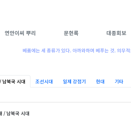
연안이씨 뿌리
문헌록
대종회보
베품에는 세 종류가 있다. 아까와하며 베푸는 것. 의무적으로 베푸
/ 남북국 시대
조선시대
일제 강점기
현대
기타
대 / 남북국 시대