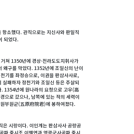
못을 항소했다. 관직으로는 지신사와 판밀직
이 되었다.
 거쳐 1350년에 경상·전라도도지휘사가
 왜구를 막았다. 1352년에 조일신의 난이
정천기를 좌정승으로, 이권을 판삼사사로,
이 실패하자 정천기와 조일신 등은 주살되
. 1354년에 원나라의 요청으로 고우(高
연경으로 갔으나, 남쪽에 있는 적의 세력이
 오원부원군(五原府院君)에 봉하여졌다.
관직은 시랑이다. 이인계는 판삼사사 공량공
랑공파 중시조 이백연과 영광군사공파 중시