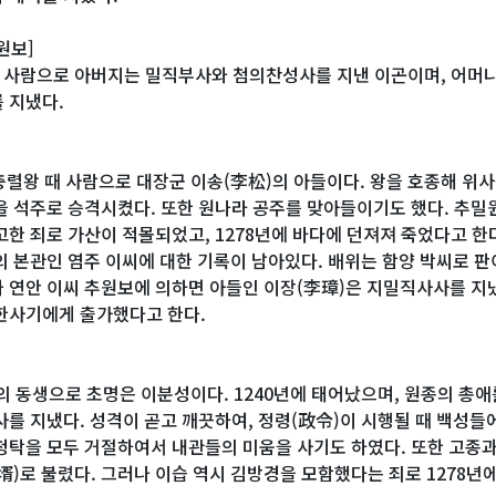
원보]
때 사람으로 아버지는 밀직부사와 첨의찬성사를 지낸 이곤이며, 어머니
 지냈다.
 충렬왕 때 사람으로 대장군 이송(李松)의 아들이다. 왕을 호종해 위
을 석주로 승격시켰다. 또한 원나라 공주를 맞아들이기도 했다. 추밀
고한 죄로 가산이 적몰되었고, 1278년에 바다에 던져져 죽었다고 한
의 본관인 염주 이씨에 대한 기록이 남아있다. 배위는 함양 박씨로 
 연안 이씨 추원보에 의하면 아들인 이장(李璋)은 지밀직사사를 지
한사기에게 출가했다고 한다.
의 동생으로 초명은 이분성이다. 1240년에 태어났으며, 원종의 총
사를 지냈다. 성격이 곧고 깨끗하여, 정령(政令)이 시행될 때 백성들
청탁을 모두 거절하여서 내관들의 미움을 사기도 하였다. 또한 고종과
壻)로 불렸다. 그러나 이습 역시 김방경을 모함했다는 죄로 1278년에