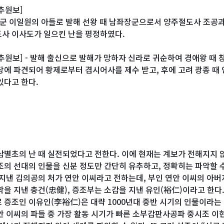
추원보]
장군 이일원의 아들로 발해 선왕 때 남좌장군으로서 양주절도사 조공
사 이사도가 일으킨 난을 평정하였다.
추원보] - 발해 출신으로 발해가 망하자 신라로 귀순하여 경애왕 때
당에 파견되어 황제로부터 겸시어사를 제수 받고, 후에 고려 광종 때 
있다고 한다.
삼별초의 난 때 실전되었다고 전한다. 이에 현재는 계보가 전해지지 않
조의 선대의 인물을 신분 정도만 간단히 유추하고, 정확히는 파악할 수
 지낸 김의공의 처가 연안 이씨라고 전하는데, 부인 연안 이씨의 아버
학을 지낸 충건(忠健), 증조부는 소감을 지낸 유인(裕仁)이라고 한다.
 증조인 이유인(李裕仁)은 대략 1000년대 중반 시기의 인물이라는 
안 이씨의 파들 중 가장 활동 시기가 빠른 소부감판사공파 중시조 이