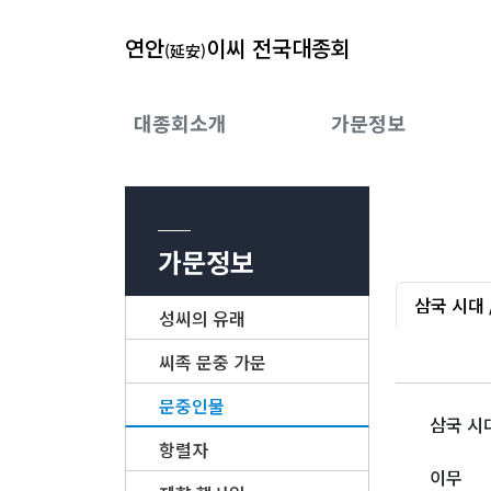
연안
이씨 전국대종회
(延安)
대종회소개
가문정보
가문정보
삼국 시대 
성씨의 유래
씨족 문중 가문
문중인물
삼국 시
항렬자
이무