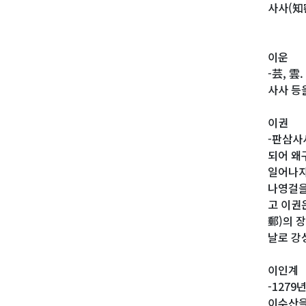
사사(知
이운
-芸, 
사사 등
이권
-판삼사
되어 왜
일어나자
나영걸을
고 이권
郵)의 
날로 강
이인계
-127
이수산을