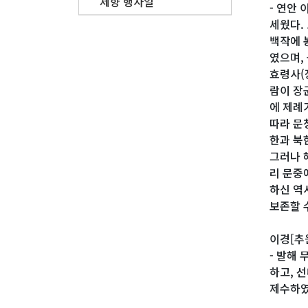
제향 행사일
- 연안
세웠다.
백작에 
였으며,
효령사(
람이 장
에 제례
따라 문
한과 북
그러나 
리 문중
하신 역
보존할 
이경[추
- 발해
하고, 
제수하였