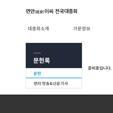
연안
이씨 전국대종회
(延安)
대종회소개
가문정보
문헌록
준비중입니다.
문헌
연리 방송&신문기사